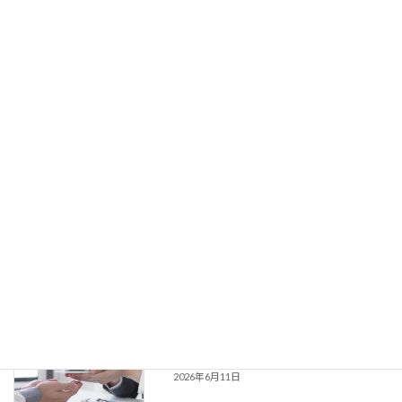
貯金が目的になっていませんか？“使う
心とお金・価値観
力”を鍛える発想
2026年7月23日
フリーランスになったら最初に見直すべ
コラム
きお金のこと
2026年7月9日
ふるさと納税、上限をムダにしない計算
コラム
のコツ
2026年6月25日
住宅ローンは「借りる額」より「返す計
コラム
画」で決める
2026年6月11日