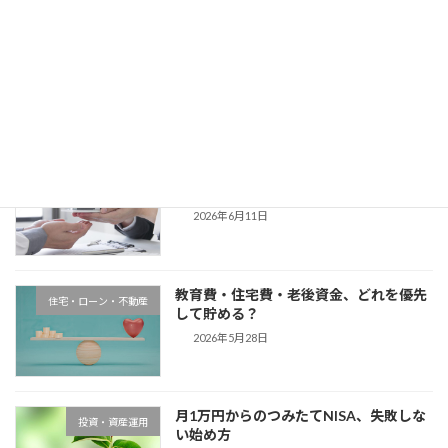
ふるさと納税、上限をムダにしない計算
コラム
のコツ
2026年6月25日
住宅ローンは「借りる額」より「返す計
コラム
画」で決める
2026年6月11日
教育費・住宅費・老後資金、どれを優先
住宅・ローン・不動産
して貯める？
2026年5月28日
月1万円からのつみたてNISA、失敗しな
投資・資産運用
い始め方